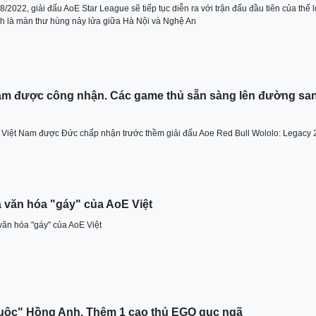
2022, giải đấu AoE Star League sẽ tiếp tục diễn ra với trận đấu đầu tiên của thể l
là màn thư hùng nảy lửa giữa Hà Nội và Nghệ An
Nam được công nhận. Các game thủ sẵn sàng lên đường sa
̉a Việt Nam được Đức chấp nhận trước thềm giải đấu Aoe Red Bull Wololo: Legacy
à văn hóa "gáy" của AoE Việt
văn hóa "gáy" của AoE Việt
luộc" Hồng Anh. Thêm 1 cao thủ EGO gục ngã