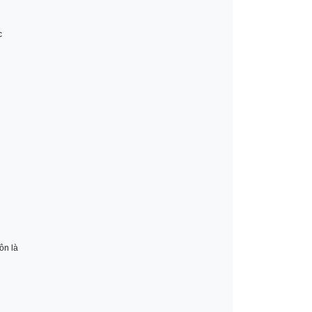
c
ôn là