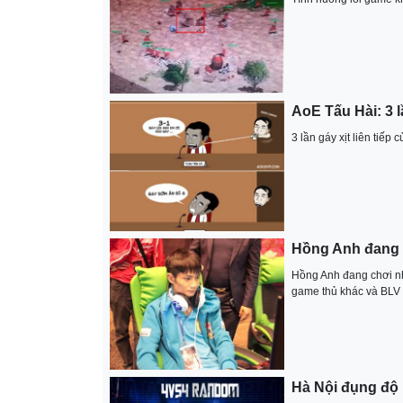
AoE Tấu Hài: 3 lâ
3 lần gáy xịt liên tiê
Hồng Anh đang 
Hồng Anh đang chơi nh
game thủ khác và BLV
Hà Nội đụng độ 