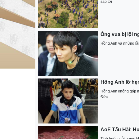
sắp tới
Ông vua bị lội 
Hồng Anh và những lần
Hồng Anh lỡ hẹ
Hồng Anh không góp mặt
Đức.
AoE Tấu Hài: Hư
Tình huống lỗi game k