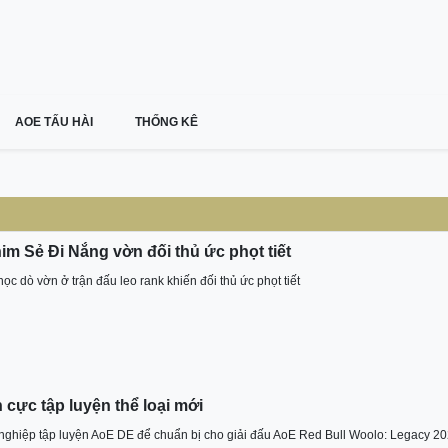
AOE TẤU HÀI
THỐNG KÊ
im Sẻ Đi Nắng vờn đối thủ ức phọt tiết
c dò vờn ở trận đấu leo rank khiến đối thủ ức phọt tiết
h cực tập luyện thể loại mới
ghiệp tập luyện AoE DE để chuẩn bị cho giải đấu AoE Red Bull Woolo: Legacy 2