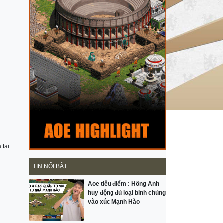
n
 tại
TIN NỔI BẬT
Aoe tiêu điểm : Hồng Anh
huy động đủ loại binh chủng
vào xúc Mạnh Hào