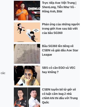
Trực tiếp Aoe Việt Trung |
ShenLong, Tiễn Như Vũ -
Hồng Anh, Bibi
Phản ứng của những người
trong giới Aoe sau bài viết
của bầu SG360
Bầu SG360 lên tiếng về
CSĐN và giải đấu Aoe Star
League
SBS có cần EGO và VEC
hay không ?
 các
CSĐN tuyên bố từ giờ sẽ
có luật cấm bug 2 nhà
chính khi thi đấu với Trung
Quốc