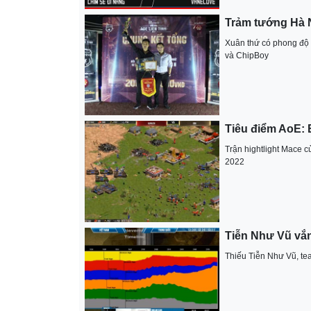
Trảm tướng Hà N
Xuân thứ có phong độ 
và ChipBoy
Tiêu điểm AoE: 
Trận hightlight Mace 
2022
Tiễn Như Vũ vắ
Thiếu Tiễn Như Vũ, te