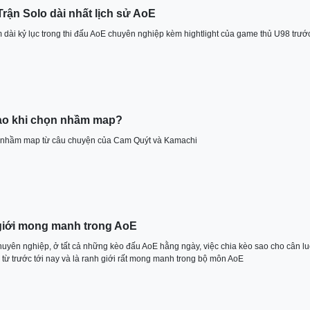
Trận Solo dài nhất lịch sử AoE
dài kỷ lục trong thi đấu AoE chuyên nghiệp kèm hightlight của game thủ U98 trướ
nào khi chọn nhầm map?
ọn nhầm map từ câu chuyện của Cam Quýt và Kamachi
giới mong manh trong AoE
huyên nghiệp, ở tất cả những kèo đấu AoE hằng ngày, việc chia kèo sao cho cân lu
từ trước tới nay và là ranh giới rất mong manh trong bộ môn AoE