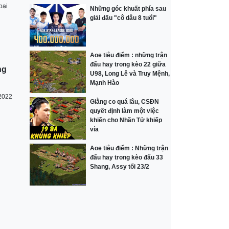
oại
Những góc khuất phía sau
giải đấu "cô dâu 8 tuổi"
Aoe tiêu điểm : những trận
đấu hay trong kèo 22 giữa
ng
U98, Long Lê và Truy Mệnh,
Mạnh Hào
 2022
Giằng co quá lâu, CSĐN
quyết định làm một việc
khiến cho Nhãn Tử khiếp
vía
Aoe tiêu điểm : Những trận
đấu hay trong kèo đấu 33
Shang, Assy tối 23/2