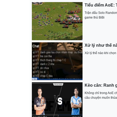
Tiểu điểm AoE: 
Trận đấu Solo Random 
game thủ BiBi
Xử lý như thế 
Xử lý thế nào khi ch
Kèo cân: Ranh 
Không chỉ trong AoE c
câu chuyện muôn thủa 