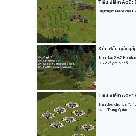
Tiêu điểm AoE: 
Hightlight Mace của U
Kèo đấu giải gặ
Trận đấu 2vs2 Random 
2022 xảy ra sự cố
Tiêu điểm AoE: 
Trận đấu chơi bài "dị
team Trung Quốc