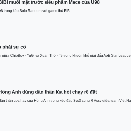
BiBi muối mặt trước siêu phẩm Mace của U98
98 trong kèo Solo Random với game thủ BiBi
p phải sự cố
giữa ChipBoy - YuGi và Xuân Thứ - Tý trong khuôn khổ giải đấu AoE Star League
Hồng Anh dùng dân thần lùa hót chạy rẽ đất
" dân thần cực hay của Hồng Anh trong kèo đấu 3vs3 cung R Assy giữa team Việt N