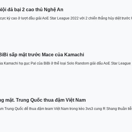
ội đả bại 2 cao thủ Nghệ An
cực kỳ cao ở lượt đầu giải AoE Star League 2022 với 2 chiến thắng hủy diệt trước
BiBi sấp mặt trước Mace của Kamachi
của Kamachi hạ gục Pal của BiBi ở thể loại Solo Random giải đấu AoE Star League
ng mặt. Trung Quốc thua đậm Việt Nam
am Trung Quốc để thua đậm team Việt Nam trong kèo 3vs3 cung R Shang thuần ti