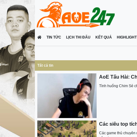
TIN TỨC
LỊCH THI ĐẤU
KẾT QUẢ
HIGHLIGHT
Tất cả tin
AoE Tấu Hài: Ch
Tình huống Chim Sẻ chọ
Các siêu top tíc
Các game thủ chuyên n