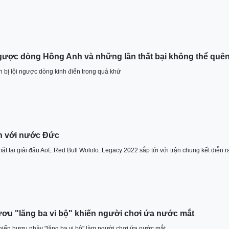
ngược dòng Hồng Anh và những lần thất bại không thể quê
 bị lội ngược dòng kinh điển trong quá khứ
n với nước Đức
 tại giải đấu AoE Red Bull Wololo: Legacy 2022 sắp tới với trận chung kết diễn ra
ơu "lăng ba vi bộ" khiến người chơi ứa nước mắt
hiến hươu nhảy "lăng ba vi bộ" làm người chơi ứa nước mắt