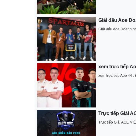
Giải đấu Aoe Do
Giải đấu Aoe Doanh ng
xem trực tiếp Ao
xem trực tiếp Aoe 44 :
Trực tiếp Giải 
Trực tiếp Giải AOE MI