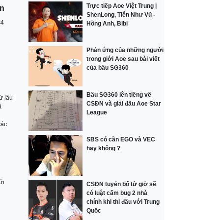
Trực tiếp Aoe Việt Trung |
ên
ShenLong, Tiễn Như Vũ -
s4
Hồng Anh, Bibi
Phản ứng của những người
trong giới Aoe sau bài viết
của bầu SG360
Bầu SG360 lên tiếng về
ừ lâu
CSĐN và giải đấu Aoe Star
ã
League
các
SBS có cần EGO và VEC
hay không ?
ới
CSĐN tuyên bố từ giờ sẽ
có luật cấm bug 2 nhà
chính khi thi đấu với Trung
Quốc