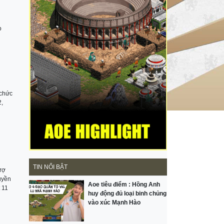
o
 chức
2,
TIN NỔI BẬT
rợ
uyền
Aoe tiêu điểm : Hồng Anh
 11
huy động đủ loại binh chủng
vào xúc Mạnh Hào