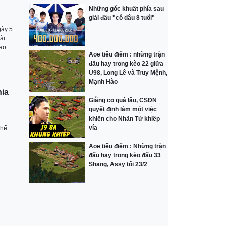
Những góc khuất phía sau
giải đấu "cô dâu 8 tuổi"
gày 5
ài
bao
Aoe tiêu điểm : những trận
đấu hay trong kèo 22 giữa
U98, Long Lê và Truy Mệnh,
Mạnh Hào
hia
Giằng co quá lâu, CSĐN
quyết định làm một việc
khiến cho Nhãn Tử khiếp
vía
thể
Aoe tiêu điểm : Những trận
đấu hay trong kèo đấu 33
Shang, Assy tối 23/2