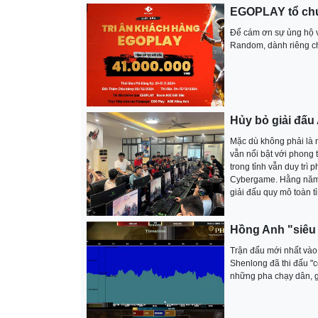
EGOPLAY tổ chứ
Để cám ơn sự ủng hộ v
Random, dành riêng ch
Hủy bỏ giải đấ
Mặc dù không phải là 
vẫn nổi bật với phong 
trong tỉnh vẫn duy trì
Cybergame. Hằng năm, 
giải đấu quy mô toàn tỉ
Hồng Anh "siêu 
Trận đấu mới nhất vào
Shenlong đã thi đấu "c
những pha chạy dân, gi