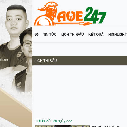
TIN TỨC
LỊCH THI ĐẤU
KẾT QUẢ
HIGHLIGHT
LỊCH THI ĐẤU
Lịch thi đấu cả ngày >>>