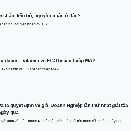
e chậm tiến bộ, nguyên nhân ở đâu?
 tiến bộ, nguyên nhân ở đâu?
partacus - Vitamin vs EGO bị can thiệp MAP
us - Vitamin vs EGO bị can thiệp MAP
 ra quyết định về giải Doanh Nghiệp lần thứ nhất giải tỏa
 ngày qua
ết định về giải Doanh Nghiệp lần thứ nhất giải tỏa tranh cãi nhiều ngày qua