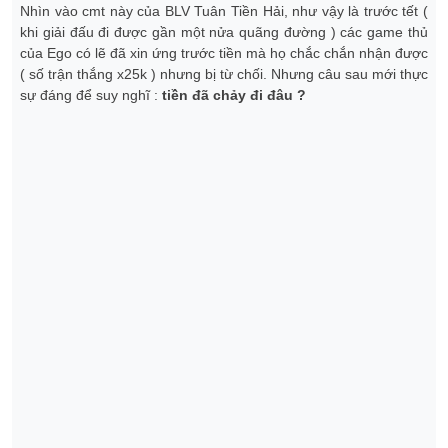
Nhìn vào cmt này của BLV Tuân Tiền Hải, như vậy là trước tết (
khi giải đấu đi được gần một nửa quãng đường ) các game thủ
của Ego có lẽ đã xin ứng trước tiền mà họ chắc chắn nhận được
( số trận thắng x25k ) nhưng bị từ chối. Nhưng câu sau mới thực
sự đáng để suy nghĩ :
tiền đã chảy đi đâu ?