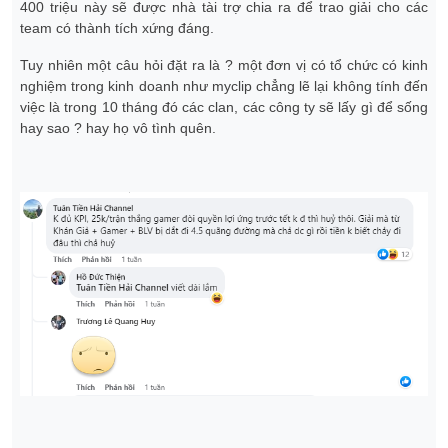
400 triệu này sẽ được nhà tài trợ chia ra để trao giải cho các
team có thành tích xứng đáng.
Tuy nhiên một câu hỏi đặt ra là ? một đơn vị có tổ chức có kinh
nghiệm trong kinh doanh như myclip chẳng lẽ lại không tính đến
việc là trong 10 tháng đó các clan, các công ty sẽ lấy gì để sống
hay sao ? hay họ vô tình quên.