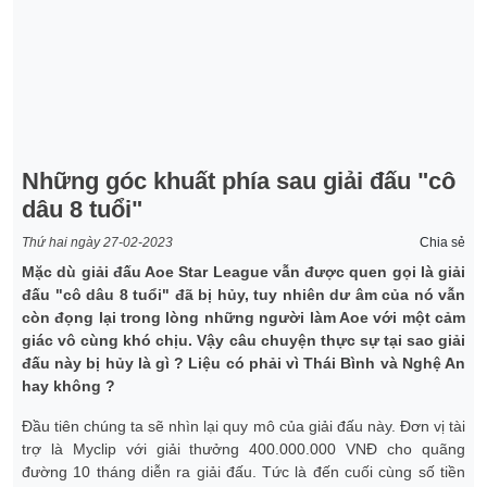
Những góc khuất phía sau giải đấu "cô
dâu 8 tuổi"
Thứ hai ngày 27-02-2023
Chia sẻ
Mặc dù giải đấu Aoe Star League vẫn được quen gọi là giải
đấu "cô dâu 8 tuổi" đã bị hủy, tuy nhiên dư âm của nó vẫn
còn đọng lại trong lòng những người làm Aoe với một cảm
giác vô cùng khó chịu. Vậy câu chuyện thực sự tại sao giải
đấu này bị hủy là gì ? Liệu có phải vì Thái Bình và Nghệ An
hay không ?
Đầu tiên chúng ta sẽ nhìn lại quy mô của giải đấu này. Đơn vị tài
trợ là Myclip với giải thưởng 400.000.000 VNĐ cho quãng
đường 10 tháng diễn ra giải đấu. Tức là đến cuối cùng số tiền