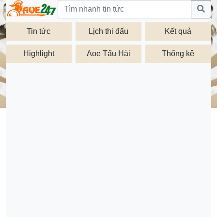
Tin tức
Lịch thi đấu
Kết quả
Highlight
Aoe Tấu Hài
Thống kê