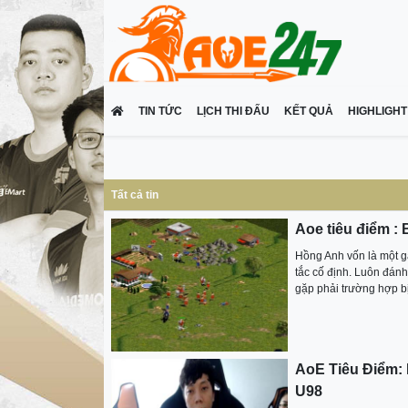
TIN TỨC
LỊCH THI ĐẤU
KẾT QUẢ
HIGHLIGHT
Tất cả tin
Aoe tiêu điểm : 
Hồng Anh vốn là một g
tắc cố định. Luôn đánh 
gặp phải trường hợp bị
AoE Tiêu Điểm: 
U98