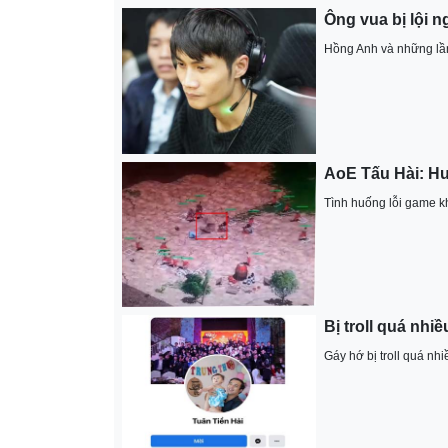
Ông vua bị lội 
Hồng Anh và những lần
AoE Tấu Hài: Hư
Tình huống lỗi game k
Bị troll quá nhiê
Gáy hớ bị troll quá 