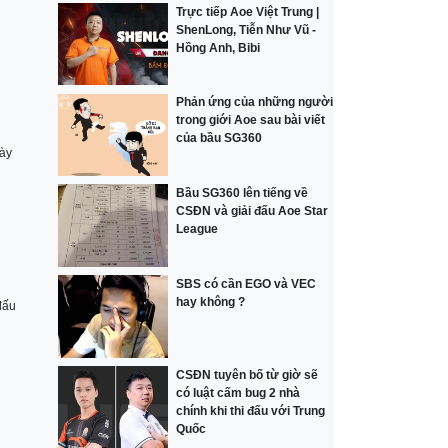
Trực tiếp Aoe Việt Trung |
ShenLong, Tiễn Như Vũ -
Hồng Anh, Bibi
Phản ứng của những người
trong giới Aoe sau bài viết
của bầu SG360
ày
Bầu SG360 lên tiếng về
CSĐN và giải đấu Aoe Star
League
SBS có cần EGO và VEC
hay không ?
đấu
CSĐN tuyên bố từ giờ sẽ
có luật cấm bug 2 nhà
chính khi thi đấu với Trung
Quốc