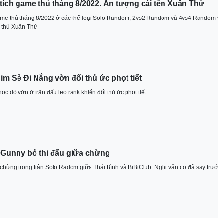
tích game thủ tháng 8/2022. Ấn tượng cái tên Xuân Thứ
ame thủ tháng 8/2022 ở các thể loại Solo Random, 2vs2 Random và 4vs4 Random 
e thủ Xuân Thứ
im Sẻ Đi Nắng vờn đối thủ ức phọt tiết
c dò vờn ở trận đấu leo rank khiến đối thủ ức phọt tiết
 Gunny bỏ thi đấu giữa chừng
 chừng trong trận Solo Radom giữa Thái Bình và BiBiClub. Nghi vấn do đã say trư