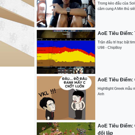
Trong kèo đấu của Sol
câm cung A Min thủ si
AoE Tiêu Điểm: T
Trận đấu trì trạc bật
U98 - ChipBoy
AoE Tiêu Điểm: 
Hightlight Greek mẫu
Anh
AoE Tiêu Điểm: 
đối lập