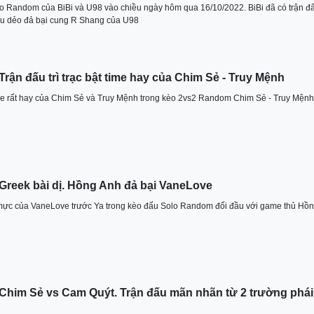
o Random của BiBi và U98 vào chiều ngày hôm qua 16/10/2022. BiBi đã có trận đ
êu dẻo đả bại cung R Shang của U98
rận đấu trì trạc bật time hay của Chim Sẻ - Truy Mệnh
 time rất hay của Chim Sẻ và Truy Mệnh trong kèo 2vs2 Random Chim Sẻ - Truy Mệnh
Greek bài dị. Hồng Anh đả bại VaneLove
 mực của VaneLove trước Ya trong kèo đấu Solo Random đối đầu với game thủ Hồ
Chim Sẻ vs Cam Quýt. Trận đấu mãn nhãn từ 2 trường phái