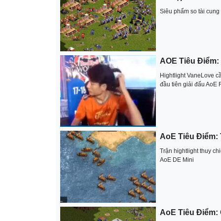
Siêu phẩm so tài cung
AOE Tiêu Điểm: 
Hightlight VaneLove cầm
đầu tiên giải đấu Ao
AoE Tiêu Điểm: T
Trận hightlight thuy chi
AoE DE Mini
AoE Tiêu Điểm: 