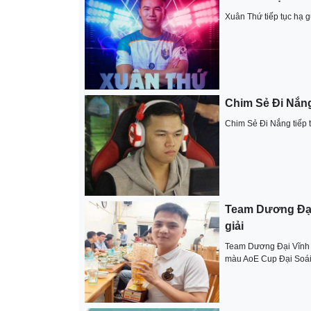
Xuân Thứ tiếp tục hạ 
Chim Sẻ Đi Nắng
Chim Sẻ Đi Nắng tiếp tụ
Team Dương Đại 
giải
Team Dương Đại Vĩnh n
màu AoE Cup Đại Soá