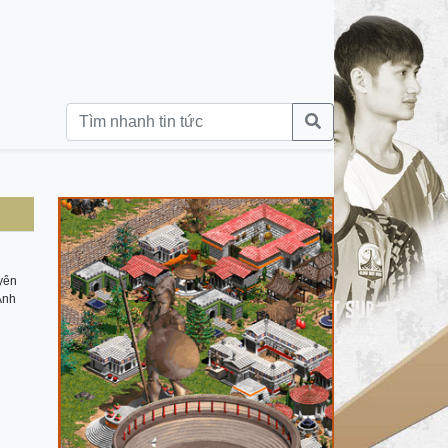
yên
 Anh