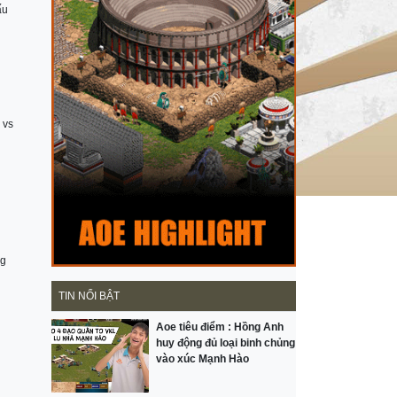
ấu
 vs
ng
TIN NỔI BẬT
Aoe tiêu điểm : Hồng Anh
huy động đủ loại binh chủng
vào xúc Mạnh Hào