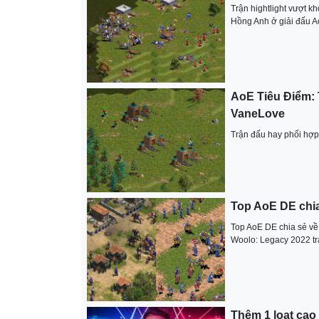
Trận hightlight vượt k
Hồng Anh ở giải đấu 
AoE Tiêu Điểm: T
VaneLove
Trận đấu hay phối hơ
Top AoE DE chia
Top AoE DE chia sẻ về
Woolo: Legacy 2022 tra
Thêm 1 loạt cao