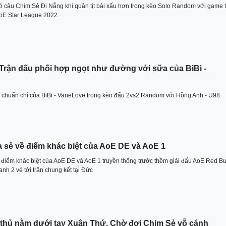
hó cảu Chim Sẻ Đi Nắng khi quân tịt bài xấu hơn trong kèo Solo Random với game 
AoE Star League 2022
rận đấu phối hợp ngọt như đường với sữa của BiBi -
̣p chuẩn chỉ của BiBi - VaneLove trong kèo đấu 2vs2 Random với Hồng Anh - U98
 sẻ về điểm khác biệt của AoE DE và AoE 1
 điểm khác biệt của AoE DE và AoE 1 truyền thống trước thềm giải đấu AoE Red Bu
nh 2 vé tới trận chung kết tại Đức
 thủ nằm dưới tay Xuân Thứ. Chờ đợi Chim Sẻ vỗ cánh