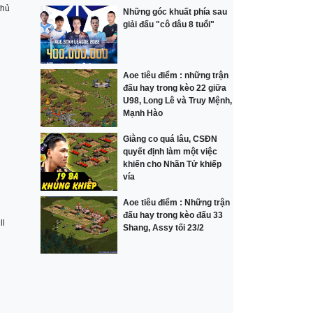
thủ
Những góc khuất phía sau
giải đấu "cô dâu 8 tuổi"
Aoe tiêu điểm : những trận
đấu hay trong kèo 22 giữa
U98, Long Lê và Truy Mệnh,
Mạnh Hào
Giằng co quá lâu, CSĐN
quyết định làm một việc
khiến cho Nhãn Tử khiếp
vía
Aoe tiêu điểm : Những trận
đấu hay trong kèo đấu 33
ll
Shang, Assy tối 23/2