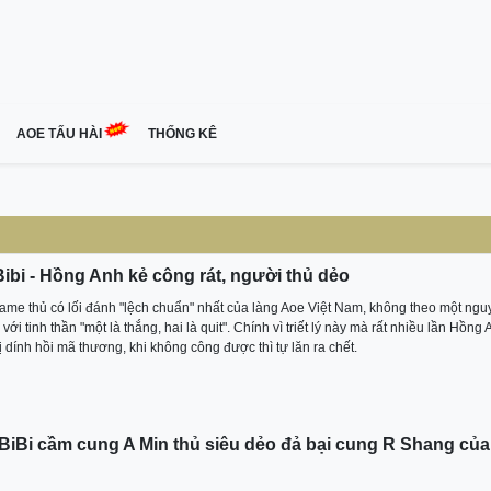
AOE TẤU HÀI
THỐNG KÊ
Bibi - Hồng Anh kẻ công rát, người thủ dẻo
ame thủ có lối đánh "lệch chuẩn" nhất của làng Aoe Việt Nam, không theo một ngu
với tinh thần "một là thắng, hai là quit". Chính vì triết lý này mà rất nhiều lần Hồng
 dính hồi mã thương, khi không công được thì tự lăn ra chết.
BiBi cầm cung A Min thủ siêu dẻo đả bại cung R Shang của