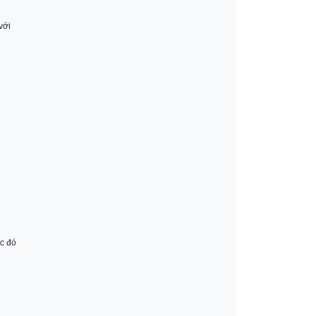
với
ớc đó