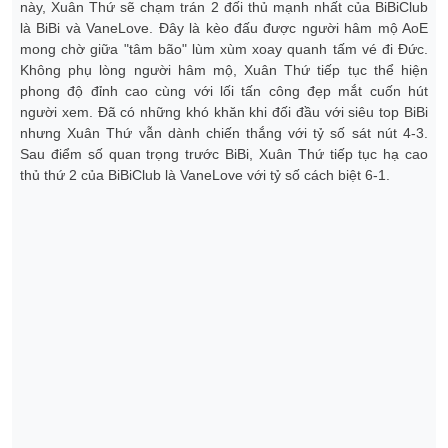
này, Xuân Thứ sẽ chạm trán 2 đối thủ mạnh nhất của BiBiClub
là BiBi và VaneLove. Đây là kèo đấu được người hâm mộ AoE
mong chờ giữa "tâm bão" lùm xùm xoay quanh tấm vé đi Đức.
Không phụ lòng người hâm mộ, Xuân Thứ tiếp tục thể hiện
phong độ đỉnh cao cùng với lối tấn công đẹp mắt cuốn hút
người xem. Đã có những khó khăn khi đối đầu với siêu top BiBi
nhưng Xuân Thứ vẫn dành chiến thắng với tỷ số sát nút 4-3.
Sau điểm số quan trọng trước BiBi, Xuân Thứ tiếp tục hạ cao
thủ thứ 2 của BiBiClub là VaneLove với tỷ số cách biệt 6-1.