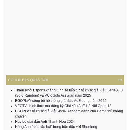
CÓ THỂ BẠN QUAN TÂM
Thiên Khôi Esports khẳng định sẽ tiếp tục tổ chức giải đấu Serie A, B
(Solo Random) và VCK Solo Assyrian năm 2025
EGOPLAY công bố hệ thống giải đấu AoE trong năm 2025
VECTV chính thức mở đăng ký Giải đấu AoE Hà Nội Open 12
EGOPLAY tổ chức giải đấu 4vs4 Random dành cho Game thủ không
chuyên
Hủy bỏ giải đấu AoE Thanh Hóa 2024
Hồng Anh "siêu tấu hài" trong trận đấu với Shenlong