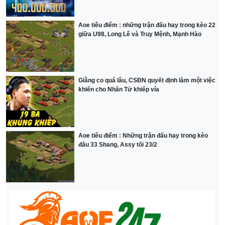
Aoe tiêu điểm : những trận đấu hay trong kèo 22
giữa U98, Long Lê và Truy Mệnh, Mạnh Hào
Giằng co quá lâu, CSĐN quyết định làm một việc
khiến cho Nhãn Tử khiếp vía
Aoe tiêu điểm : Những trận đấu hay trong kèo
đấu 33 Shang, Assy tối 23/2