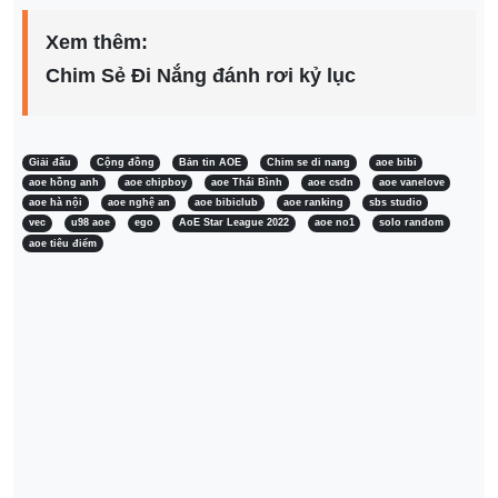
Xem thêm:
Chim Sẻ Đi Nắng đánh rơi kỷ lục
Giải đấu
Cộng đồng
Bản tin AOE
Chim se di nang
aoe bibi
aoe hồng anh
aoe chipboy
aoe Thái Bình
aoe csdn
aoe vanelove
aoe hà nội
aoe nghệ an
aoe bibiclub
aoe ranking
sbs studio
vec
u98 aoe
ego
AoE Star League 2022
aoe no1
solo random
aoe tiêu điểm