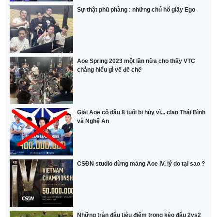
Sự thật phũ phàng : những chú hổ giấy Ego
Aoe Spring 2023 một lần nữa cho thấy VTC
chẳng hiểu gì về đế chế
Giải Aoe cô dâu 8 tuổi bị hủy vì... clan Thái Bình
và Nghệ An
CSĐN studio dừng mảng Aoe IV, lý do tại sao ?
Những trận đấu tiêu điểm trong kèo đấu 2vs2