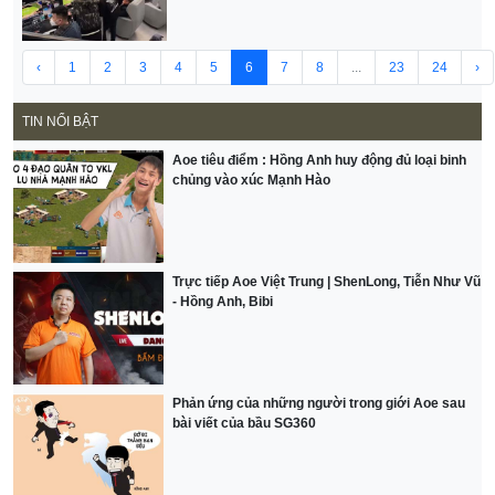
‹
1
2
3
4
5
6
7
8
...
23
24
›
TIN NỔI BẬT
Aoe tiêu điểm : Hồng Anh huy động đủ loại binh
chủng vào xúc Mạnh Hào
Trực tiếp Aoe Việt Trung | ShenLong, Tiễn Như Vũ
- Hồng Anh, Bibi
Phản ứng của những người trong giới Aoe sau
bài viết của bầu SG360