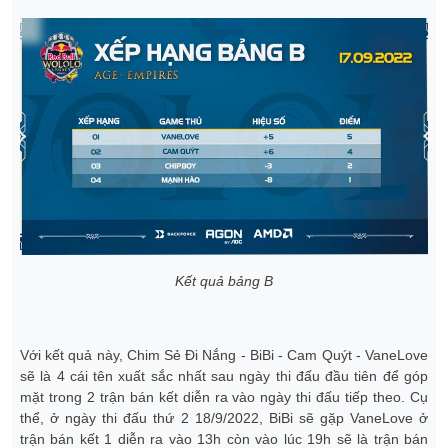
Kết quả bảng B
Với kết quả này, Chim Sẻ Đi Nắng - BiBi - Cam Quýt - VaneLove
sẽ là 4 cái tên xuất sắc nhất sau ngày thi đấu đầu tiên để góp
mặt trong 2 trận bán kết diễn ra vào ngày thi đấu tiếp theo. Cụ
thể, ở ngày thi đấu thứ 2 18/9/2022, BiBi sẽ gặp VaneLove ở
trận bán kết 1 diễn ra vào 13h còn vào lúc 19h sẽ là trận bán