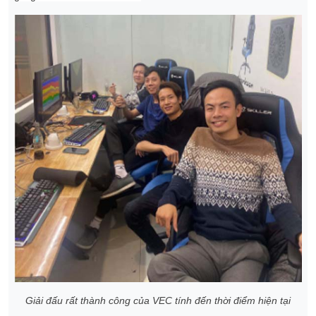
Giải đấu rất thành công của VEC tính đến thời điểm hiện tại