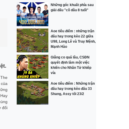
Những góc khuất phía sau
giải đấu "cô dâu 8 tuổi"
Aoe tiêu điểm : những trận
đấu hay trong kèo 22 giữa
U98, Long Lê và Truy Mệnh,
Mạnh Hào
Giằng co quá lâu, CSĐN
quyết định làm một việc
ệt.
khiến cho Nhãn Tử khiếp
vía
 The
 của
Aoe tiêu điểm : Những trận
đấu hay trong kèo đấu 33
hững
Shang, Assy tối 23/2
 Hay
cùng
 đổi