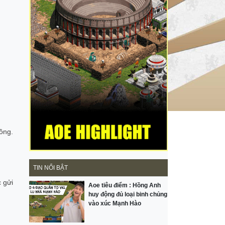
ồng.
TIN NỔI BẬT
 gửi
Aoe tiêu điểm : Hồng Anh
huy động đủ loại binh chủng
vào xúc Mạnh Hào