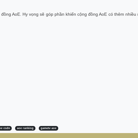
ng đồng AoE. Hy vọng sẽ góp phần khiến cộng đồng AoE có thêm nhiều
oe csdn
aoe ranking
gametv aoe