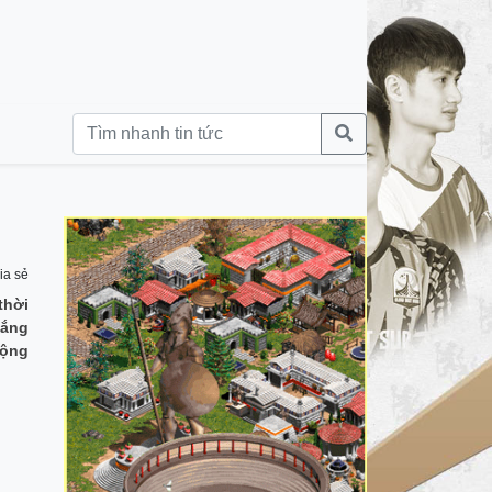
ia sẻ
thời
lắng
động