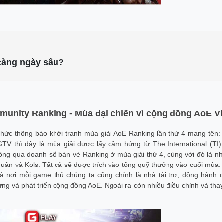
 càng ngày sâu?
unity Ranking - Mùa đại chiến vì cộng đồng AoE Vi
thức thông báo khởi tranh mùa giải AoE Ranking lần thứ 4 mang tên:
V thì đây là mùa giải được lấy cảm hứng từ The International (TI)
ng qua doanh số bán vé Ranking ở mùa giải thứ 4, cùng với đó là n
quân và Kols. Tất cả sẽ được trích vào tổng quỹ thưởng vào cuối mùa.
à nơi mỗi game thủ chúng ta cũng chính là nhà tài trợ, đồng hành 
g và phát triển cộng đồng AoE. Ngoài ra còn nhiều điều chỉnh và thay