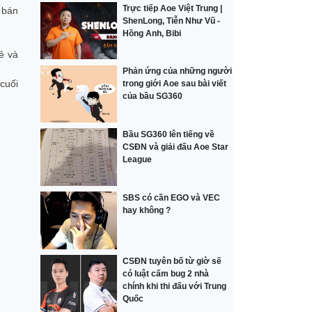
Trực tiếp Aoe Việt Trung |
 bán
ShenLong, Tiễn Như Vũ -
Hồng Anh, Bibi
ẻ và
Phản ứng của những người
cuối
trong giới Aoe sau bài viết
của bầu SG360
Bầu SG360 lên tiếng về
CSĐN và giải đấu Aoe Star
League
SBS có cần EGO và VEC
hay không ?
CSĐN tuyên bố từ giờ sẽ
có luật cấm bug 2 nhà
chính khi thi đấu với Trung
Quốc