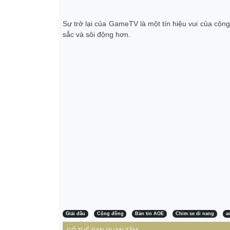
Sự trở lại của GameTV là một tín hiệu vui của cộ
sắc và sôi động hơn.
Giải đấu
Cộng đồng
Bản tin AOE
Chim se di nang
a