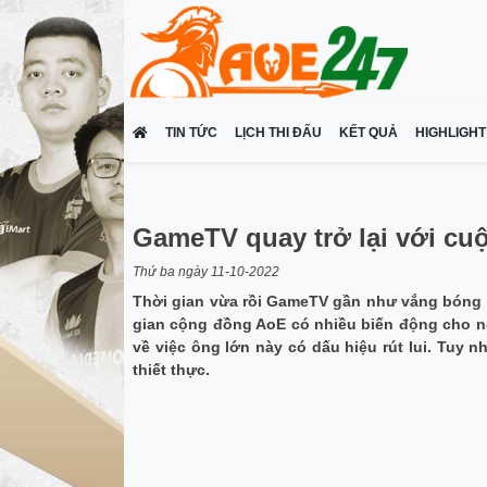
TIN TỨC
LỊCH THI ĐẤU
KẾT QUẢ
HIGHLIGHT
GameTV quay trở lại với cu
Thứ ba ngày 11-10-2022
Thời gian vừa rồi GameTV gần như vắng bóng 
gian cộng đồng AoE có nhiều biến động cho nê
về việc ông lớn này có dấu hiệu rút lui. Tuy
thiết thực.