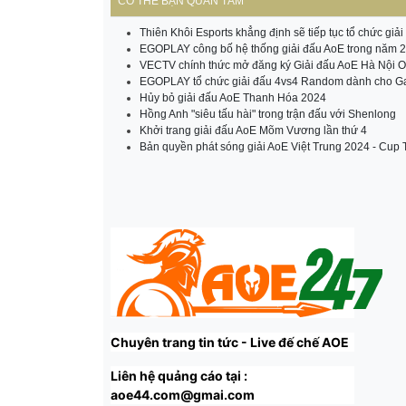
CÓ THỂ BẠN QUAN TÂM
Thiên Khôi Esports khẳng định sẽ tiếp tục tổ chức gi
EGOPLAY công bố hệ thống giải đấu AoE trong năm 
VECTV chính thức mở đăng ký Giải đấu AoE Hà Nội 
EGOPLAY tổ chức giải đấu 4vs4 Random dành cho G
Hủy bỏ giải đấu AoE Thanh Hóa 2024
Hồng Anh "siêu tấu hài" trong trận đấu với Shenlong
Khởi trang giải đấu AoE Mõm Vương lần thứ 4
Bản quyền phát sóng giải AoE Việt Trung 2024 - Cup T
Chuyên trang tin tức - Live đế chế AOE
Liên hệ quảng cáo tại :
aoe44.com@gmai.com