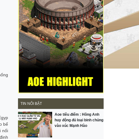
uống
TIN NỔI BẬT
Aoe tiêu điểm : Hồng Anh
Egyp
huy động đủ loại binh chủng
o bế
vào xúc Mạnh Hào
 nối
định