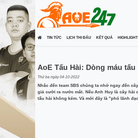
TIN TỨC
LỊCH THI ĐẤU
KẾT QUẢ
HIGHLIGHT
AoE Tấu Hài: Dòng máu tấu
Thứ ba ngày 04-10-2022
Nhắc đến team SBS chúng ta nhớ ngay đến cây 
giả cười ra nước mắt. Nếu Anh Huy là cây hài 
tấu hài không kém. Và mới đây là "phó lãnh đ