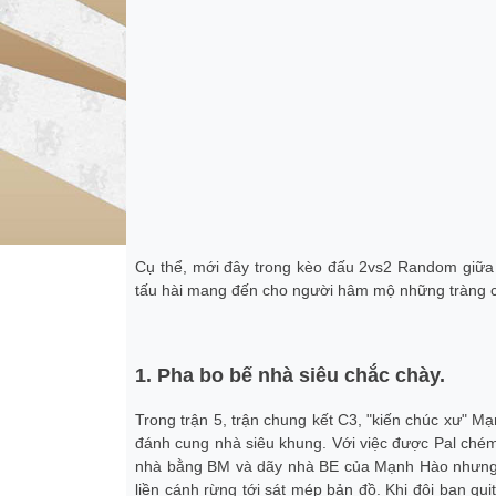
Cụ thể, mới đây trong kèo đấu 2vs2 Random giữa
tấu hài mang đến cho người hâm mộ những tràng 
1. Pha bo bế nhà siêu chắc chày.
Trong trận 5, trận chung kết C3, "kiến chúc xư" 
đánh cung nhà siêu khung. Với việc được Pal chém
nhà bằng BM và dãy nhà BE của Mạnh Hào nhưng ch
liền cánh rừng tới sát mép bản đồ. Khi đội bạn q