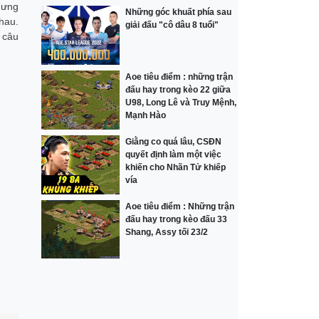
hưng
Những góc khuất phía sau
hau.
giải đấu "cô dâu 8 tuổi"
 câu
Aoe tiêu điểm : những trận
đấu hay trong kèo 22 giữa
U98, Long Lê và Truy Mệnh,
Mạnh Hào
Giằng co quá lâu, CSĐN
quyết định làm một việc
khiến cho Nhãn Tử khiếp
vía
Aoe tiêu điểm : Những trận
đấu hay trong kèo đấu 33
Shang, Assy tối 23/2