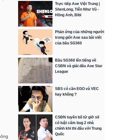
Trực tiếp Aoe Việt Trung |
ShenLong, Tiễn Như Vũ -
Hồng Anh, Bibi
Phản ứng của những người
trong giới Aoe sau bài viết
của bầu SG360
Bầu SG360 lên tiếng về
CSĐN và giải đấu Aoe Star
League
SBS có cần EGO và VEC
hay không ?
CSĐN tuyên bố từ giờ sẽ
có luật cấm bug 2 nhà
chính khi thi đấu với Trung
Quốc
hông