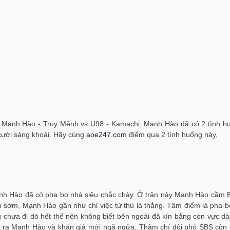
 Mạnh Hào - Truy Mệnh vs U98 - Kamachi, Mạnh Hào đã có 2 tình h
cười sảng khoái. Hãy cùng
aoe247.com
điểm qua 2 tình huống này,
Mạnh Hào đã có pha bo nhà siêu chắc chày. Ở trận này Mạnh Hào cầm 
 sớm, Mạnh Hào gần như chỉ việc tử thủ là thắng. Tâm điểm là pha b
ưa đi dò hết thế nên không biết bên ngoài đã kín bằng con vực dài
uit ra Mạnh Hào và khán giả mới ngã ngửa. Thậm chí đội phó SBS còn 