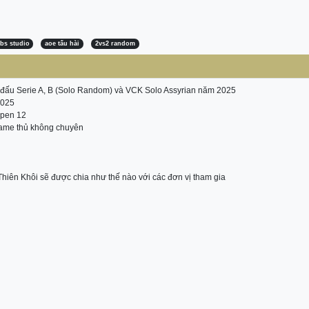
bs studio
aoe tấu hài
2vs2 random
ải đấu Serie A, B (Solo Random) và VCK Solo Assyrian năm 2025
2025
Open 12
ame thủ không chuyên
hiên Khôi sẽ được chia như thế nào với các đơn vị tham gia