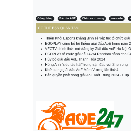
Cộng đồng
Bản tin AOE
Chim se di nang
aoe csdn
s
CÓ THỂ BẠN QUAN TÂM
Thiên Khôi Esports khẳng định sẽ tiếp tục tổ chức gi
EGOPLAY công bố hệ thống giải đấu AoE trong năm 
VECTV chính thức mở đăng ký Giải đấu AoE Hà Nội 
EGOPLAY tổ chức giải đấu 4vs4 Random dành cho G
Hủy bỏ giải đấu AoE Thanh Hóa 2024
Hồng Anh "siêu tấu hài" trong trận đấu với Shenlong
Khởi trang giải đấu AoE Mõm Vương lần thứ 4
Bản quyền phát sóng giải AoE Việt Trung 2024 - Cup T