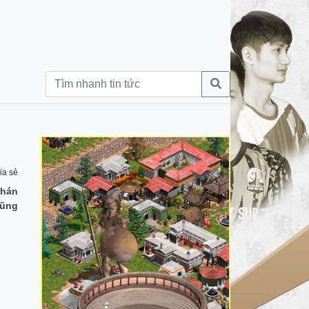
ia sẻ
khán
cũng