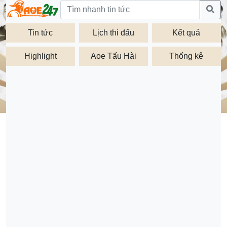
Tin tức
Lịch thi đấu
Kết quả
Highlight
Aoe Tấu Hài
Thống kê