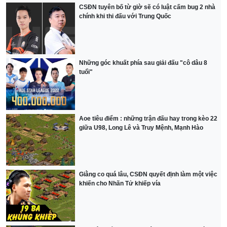
CSĐN tuyên bố từ giờ sẽ có luật cấm bug 2 nhà
chính khi thi đấu với Trung Quốc
Những góc khuất phía sau giải đấu "cô dâu 8
tuổi"
Aoe tiêu điểm : những trận đấu hay trong kèo 22
giữa U98, Long Lê và Truy Mệnh, Mạnh Hào
Giằng co quá lâu, CSĐN quyết định làm một việc
khiến cho Nhãn Tử khiếp vía