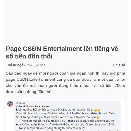
Page CSĐN Entertaiment lên tiếng về
số tiền đồn thổi
Thứ tư ngày 15-03-2023
Chia sẻ
Sau bao ngày để mọi người đoán già đoán non thì bây giờ phía
page CSĐN Entertainment cũng đã đưa được ra một câu trả lời
cho vấn đề mà mọi người đang thắc mắc... về số tiền 200m
được cộng đồng đồn thổi