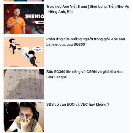
Trực tiếp Aoe Việt Trung | ShenLong, Tiễn Như Vũ
- Hồng Anh, Bibi
Phản ứng của những người trong giới Aoe sau
bài viết của bầu SG360
Bầu SG360 lên tiếng về CSĐN và giải đấu Aoe
Star League
SBS có cần EGO và VEC hay không ?